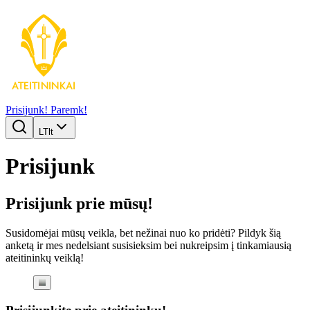
Prisijunk!
Paremk!
LT
lt
Prisijunk
Prisijunk prie mūsų!
Susidomėjai mūsų veikla, bet nežinai nuo ko pridėti? Pildyk šią
anketą ir mes nedelsiant susisieksim bei nukreipsim į tinkamiausią
ateitininkų veiklą!