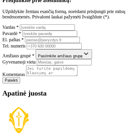
Prisijunkite prie ateitininkų!
Užpildykite žemiau esančią formą, norėdami prisijungti prie mūsų
bendruomenės. Privalomi laukai pažymėti žvaigždute (*).
Vardas *
Pavardė *
El. paštas *
Tel. numeris
Amžiaus grupė *
Pasirinkite amžiaus grupę
Gyvenamoji vieta
Komentaras
Pateikti
Apatinė juosta