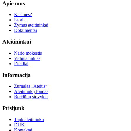
Apie mus
Kas mes?
Istorija
Žymūs ateitininkai
Dokumentai
Ateitininkui
Nario mokestis
Vidinis tinklas
Ištekliai
Informacija
Žurnalas „Ateitis“
Ateitininkų fondas
Berčiūnų stovykla
Prisijunk
Tapk ateitininku
DUK
Kontaktai