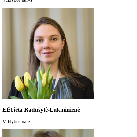
Elžbieta Radušytė-Lukminienė
Valdybos narė