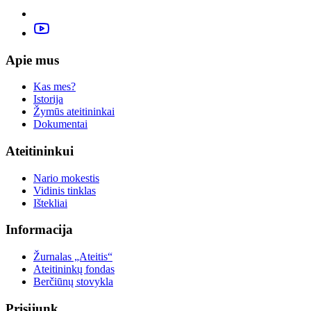
Apie mus
Kas mes?
Istorija
Žymūs ateitininkai
Dokumentai
Ateitininkui
Nario mokestis
Vidinis tinklas
Ištekliai
Informacija
Žurnalas „Ateitis“
Ateitininkų fondas
Berčiūnų stovykla
Prisijunk