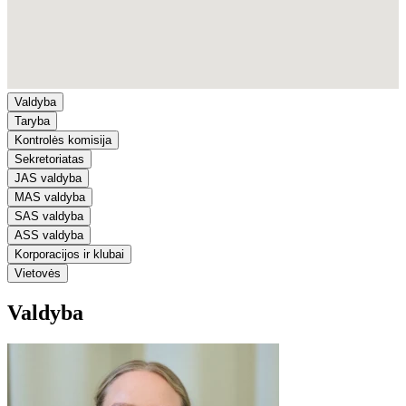
Valdyba
Taryba
Kontrolės komisija
Sekretoriatas
JAS valdyba
MAS valdyba
SAS valdyba
ASS valdyba
Korporacijos ir klubai
Vietovės
Valdyba