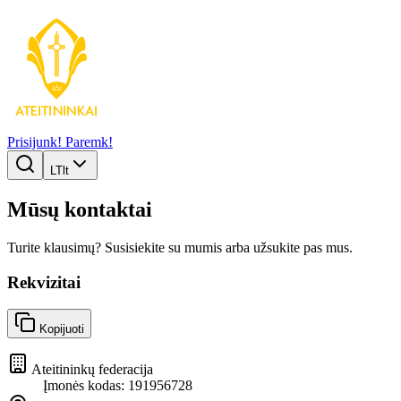
Prisijunk!
Paremk!
LT
lt
Mūsų kontaktai
Turite klausimų? Susisiekite su mumis arba užsukite pas mus.
Rekvizitai
Kopijuoti
Ateitininkų federacija
Įmonės kodas:
191956728