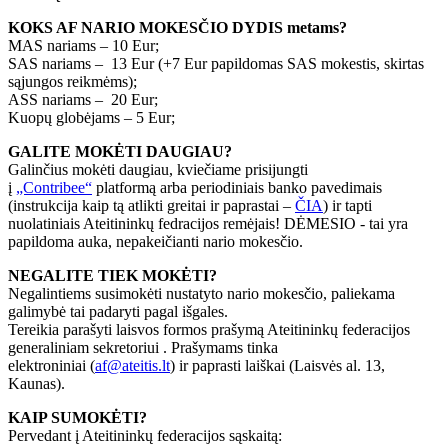
KOKS AF NARIO MOKESČIO DYDIS metams?
MAS nariams – 10 Eur;
SAS nariams – 13 Eur (+7 Eur papildomas SAS mokestis, skirtas
sąjungos reikmėms);
ASS nariams – 20 Eur;
Kuopų globėjams – 5 Eur;
GALITE MOKĖTI DAUGIAU?
Galinčius mokėti daugiau, kviečiame prisijungti
į
„Contribee“
platformą arba periodiniais banko pavedimais
(instrukcija kaip tą atlikti greitai ir paprastai –
ČIA
) ir tapti
nuolatiniais Ateitininkų fedracijos remėjais! DĖMESIO - tai yra
papildoma auka, nepakeičianti nario mokesčio.
NEGALITE TIEK MOKĖTI?
Negalintiems susimokėti nustatyto nario mokesčio, paliekama
galimybė tai padaryti pagal išgales.
Tereikia parašyti laisvos formos prašymą Ateitininkų federacijos
generaliniam sekretoriui . Prašymams tinka
elektroniniai (
af@ateitis.lt
) ir paprasti laiškai (Laisvės al. 13,
Kaunas).
KAIP SUMOKĖTI?
Pervedant į Ateitininkų federacijos sąskaitą: