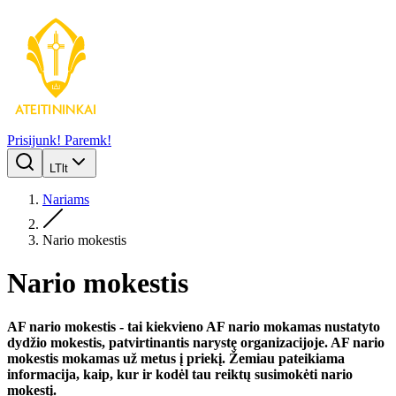
Prisijunk!
Paremk!
LT
lt
Nariams
Nario mokestis
Nario mokestis
AF nario mokestis - tai kiekvieno AF nario mokamas nustatyto
dydžio mokestis, patvirtinantis narystę organizacijoje. AF nario
mokestis mokamas už metus į priekį. Žemiau pateikiama
informacija, kaip, kur ir kodėl tau reiktų susimokėti nario
mokestį.