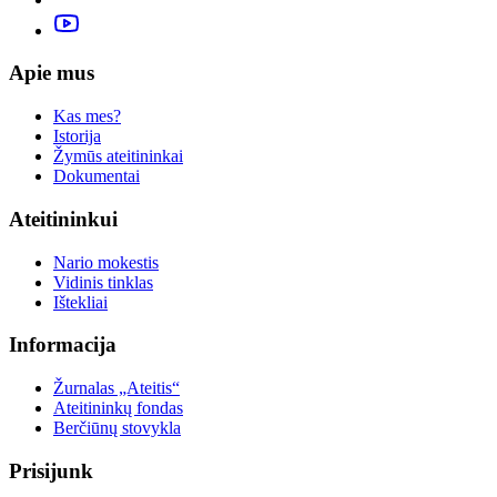
Apie mus
Kas mes?
Istorija
Žymūs ateitininkai
Dokumentai
Ateitininkui
Nario mokestis
Vidinis tinklas
Ištekliai
Informacija
Žurnalas „Ateitis“
Ateitininkų fondas
Berčiūnų stovykla
Prisijunk